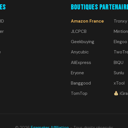
es
Boutiques Partenair
3D
Amazon France
Tronxy
er
JLCPCB
Mintion
Geekbuying
Elegoo
e
Anycubic
TwoTr
AliExpress
BIQU
Eryone
Sunlu
Banggood
xTool
TomTop
iGra
© 2026
Egamaker Affiliation
- Tous droits réservés