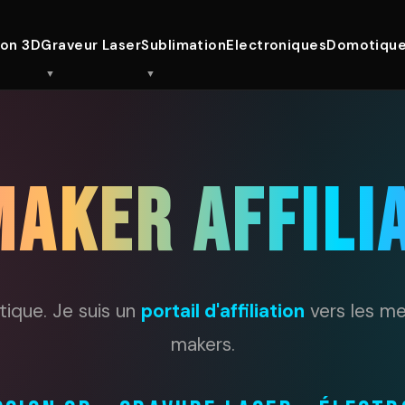
ion 3D
Graveur Laser
Sublimation
Electroniques
Domotiqu
AKER AFFILI
tique. Je suis un
portail d'affiliation
vers les me
makers.