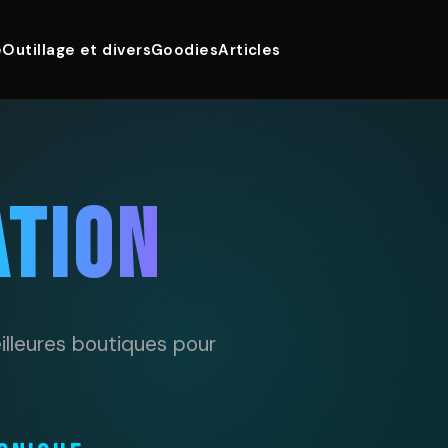
e
Outillage et divers
Goodies
Articles
ATION
illeures boutiques pour