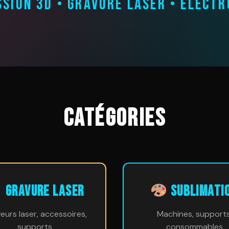
SSION 3D • GRAVURE LASER • ÉLECTR
CATÉGORIES
GRAVURE LASER
SUBLIMATI
eurs laser, accessoires,
Machines, supports
supports
consommables