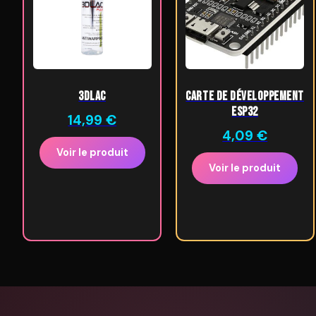
3DLac
Carte de développement
ESP32
14,99
€
4,09
€
Voir le produit
Voir le produit