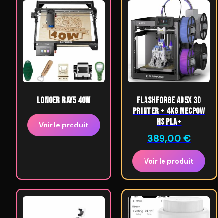
LONGER Ray5 40W
Flashforge AD5X 3D
Printer + 4kg Mecpow
HS PLA+
Voir le produit
389,00
€
Voir le produit