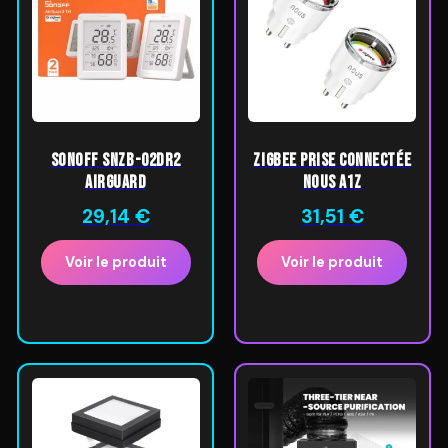
SONOFF SNZB-02DR2
ZigBee Prise Connectée
AirGuard
Nous A1Z
29,14
€
31,51
€
Voir le produit
Voir le produit