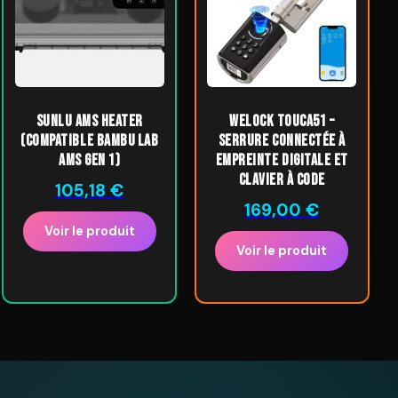
SUNLU AMS Heater
WELOCK ToucA51 –
(compatible Bambu Lab
Serrure connectée à
AMS Gen 1)
empreinte digitale et
clavier à code
105,18
€
169,00
€
Voir le produit
Voir le produit