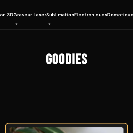
ion 3D
Graveur Laser
Sublimation
Electroniques
Domotiqu
GOODIES