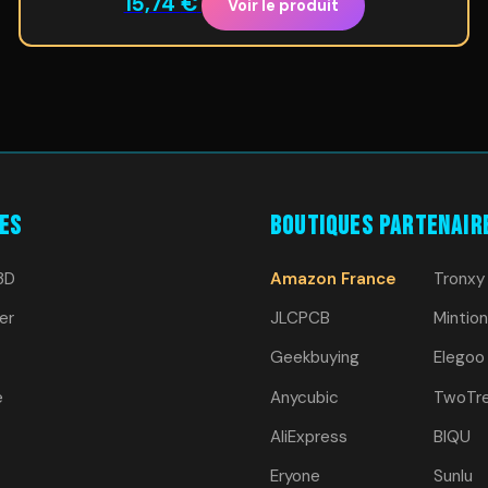
15,74
€
Voir le produit
es
Boutiques Partenair
3D
Amazon France
Tronxy
er
JLCPCB
Mintion
Geekbuying
Elegoo
e
Anycubic
TwoTr
AliExpress
BIQU
Eryone
Sunlu