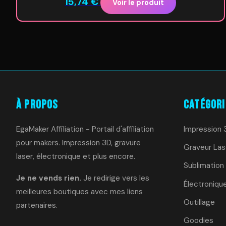
15,74
€
Voir le produit
À Propos
Catégori
EgaMaker Affiliation - Portail d'affiliation
Impression 
pour makers. Impression 3D, gravure
Graveur Las
laser, électronique et plus encore.
Sublimation
Je ne vends rien.
Je redirige vers les
Électroniqu
meilleures boutiques avec mes liens
Outillage
partenaires.
Goodies