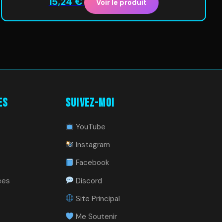
15,24
€
Voir le produit
es
Suivez-moi
YouTube
Instagram
Facebook
ees
Discord
Site Principal
Me Soutenir