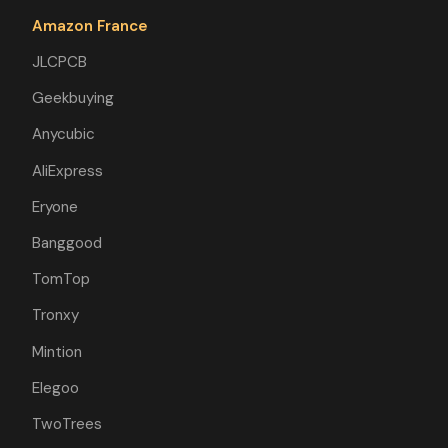
Amazon France
JLCPCB
Geekbuying
Anycubic
AliExpress
Eryone
Banggood
TomTop
Tronxy
Mintion
Elegoo
TwoTrees