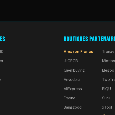
es
Boutiques Partenair
3D
Amazon France
Tronxy
er
JLCPCB
Mintion
Geekbuying
Elegoo
e
Anycubic
TwoTr
AliExpress
BIQU
Eryone
Sunlu
Banggood
xTool