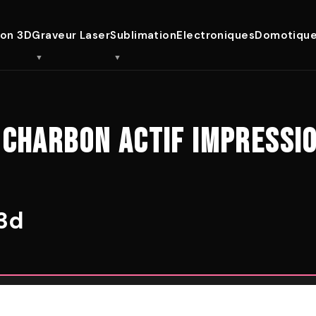
ion 3D
Graveur Laser
Sublimation
Electroniques
Domotiqu
 CHARBON ACTIF IMPRESSI
 3d