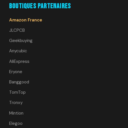
Boutiques Partenaires
Amazon France
JLCPCB
Geekbuying
Anycubic
AliExpress
Eryone
Banggood
TomTop
Tronxy
Mintion
Elegoo