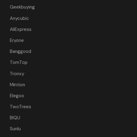
Geekbuying
Anycubic
AliExpress
Eryone
Banggood
TomTop
Tronxy
Mintion
Elegoo
TwoTrees
BIQU
Sunlu