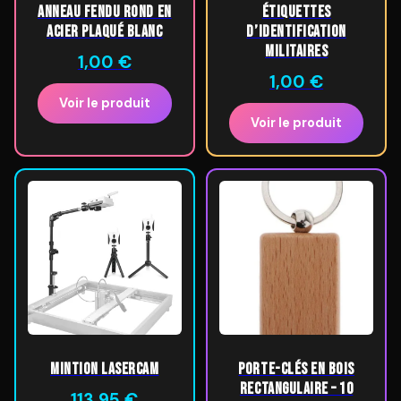
Anneau fendu rond en
Étiquettes
acier plaqué blanc
d’identification
militaires
1,00
€
1,00
€
Voir le produit
Voir le produit
Mintion Lasercam
Porte-clés en bois
rectangulaire – 10
113,95
€