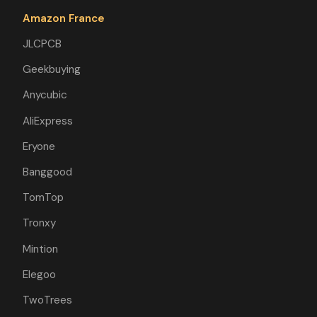
Amazon France
JLCPCB
Geekbuying
Anycubic
AliExpress
Eryone
Banggood
TomTop
Tronxy
Mintion
Elegoo
TwoTrees