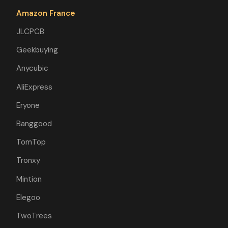
Amazon France
JLCPCB
Geekbuying
Anycubic
AliExpress
Eryone
Banggood
TomTop
Tronxy
Mintion
Elegoo
TwoTrees