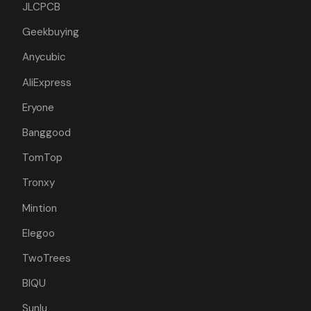
JLCPCB
Geekbuying
Anycubic
AliExpress
Eryone
Banggood
TomTop
Tronxy
Mintion
Elegoo
TwoTrees
BIQU
Sunlu