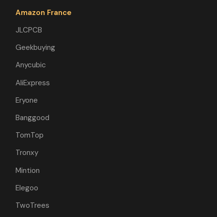
Amazon France
JLCPCB
Geekbuying
Anycubic
AliExpress
Eryone
Banggood
TomTop
Tronxy
Mintion
Elegoo
TwoTrees