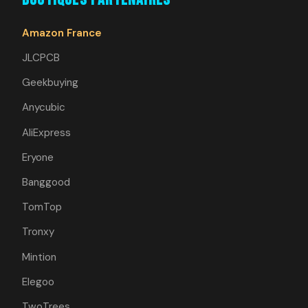
Amazon France
JLCPCB
Geekbuying
Anycubic
AliExpress
Eryone
Banggood
TomTop
Tronxy
Mintion
Elegoo
TwoTrees