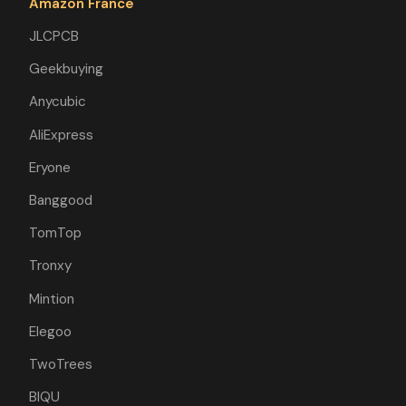
Amazon France
JLCPCB
Geekbuying
Anycubic
AliExpress
Eryone
Banggood
TomTop
Tronxy
Mintion
Elegoo
TwoTrees
BIQU