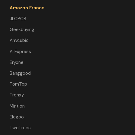
Amazon France
JLCPCB
Geekbuying
Anycubic
AliExpress
Eryone
Banggood
TomTop
Tronxy
Mintion
Elegoo
TwoTrees