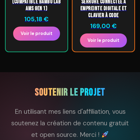
(compatible Bambu Lab
Serrure connectée à
AMS Gen 1)
empreinte digitale et
clavier à code
105,18
€
169,00
€
Voir le produit
Voir le produit
SOUTENIR LE PROJET
En utilisant mes liens d'affiliation, vous
soutenez la création de contenu gratuit
et open source. Merci !