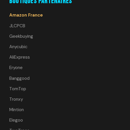
Boutiques Partenaires
Amazon France
JLCPCB
Geekbuying
Anycubic
AliExpress
Eryone
Banggood
TomTop
Tronxy
Mintion
Elegoo