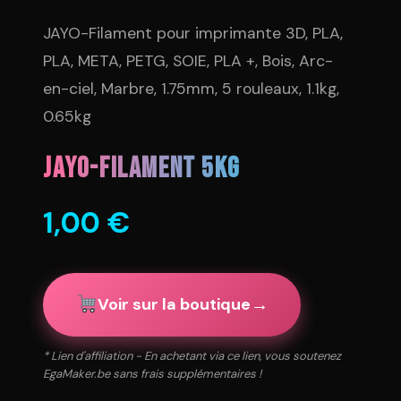
JAYO-Filament pour imprimante 3D, PLA,
PLA, META, PETG, SOIE, PLA +, Bois, Arc-
en-ciel, Marbre, 1.75mm, 5 rouleaux, 1.1kg,
0.65kg
JAYO-Filament 5KG
1,00
€
→
Voir sur la boutique
* Lien d'affiliation - En achetant via ce lien, vous soutenez
EgaMaker.be sans frais supplémentaires !