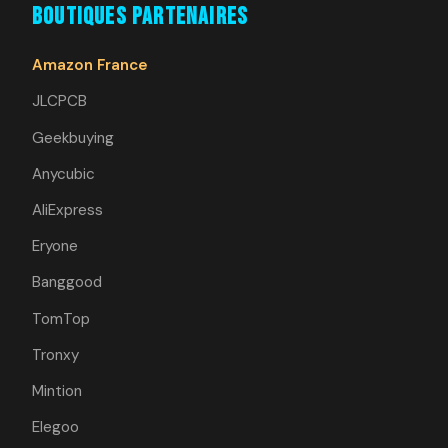
Boutiques Partenaires
Amazon France
JLCPCB
Geekbuying
Anycubic
AliExpress
Eryone
Banggood
TomTop
Tronxy
Mintion
Elegoo