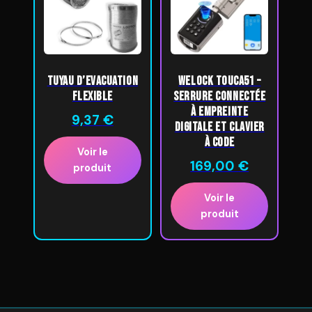
Tuyau d’Evacuation
WELOCK ToucA51 –
Flexible
Serrure connectée
à empreinte
9,37
€
digitale et clavier
à code
Voir le
169,00
€
produit
Voir le
produit