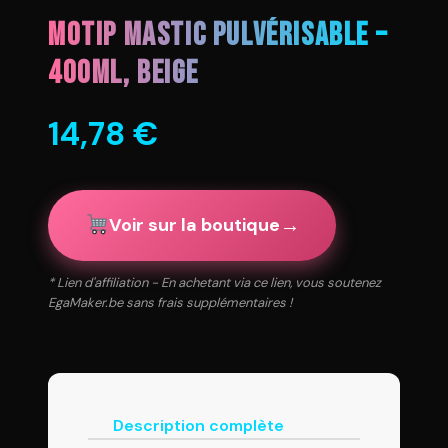
Motip Mastic pulvérisable –
400ml, Beige
14,78
€
→
Voir sur la boutique
* Lien d'affiliation - En achetant via ce lien, vous soutenez
EgaMaker.be sans frais supplémentaires !
Description complète