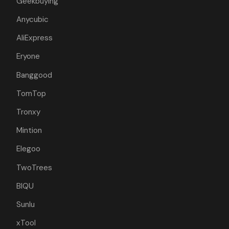
Geekbuying
Anycubic
AliExpress
Eryone
Banggood
TomTop
Tronxy
Mintion
Elegoo
TwoTrees
BIQU
Sunlu
xTool