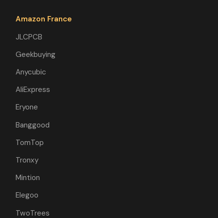
Amazon France
JLCPCB
Geekbuying
Anycubic
AliExpress
Eryone
Banggood
TomTop
Tronxy
Mintion
Elegoo
TwoTrees