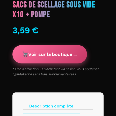
sacs de scellage sous vide
x10 + pompe
3,59
€
→
Voir sur la boutique
* Lien d'affiliation - En achetant via ce lien, vous soutenez
EgaMaker.be sans frais supplémentaires !
Description complète