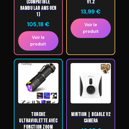
(compatible
V1.2
Bambu Lab AMS Gen
13,99
€
1)
105,18
€
Voir le
produit
Voir le
produit
torche
Mintion | Beagle V2
ultraviolette avec
Camera
fonction Zoom