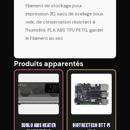
Filament de stockage pour
impression 3D, sacs de scellage sous
vide, de conservation résistant à
l’humidité, PLA ABS TPU PETG, garder
le Filament au sec
Produits apparentés
SUNLU AMS Heater
BIGTREETECH BTT Pi