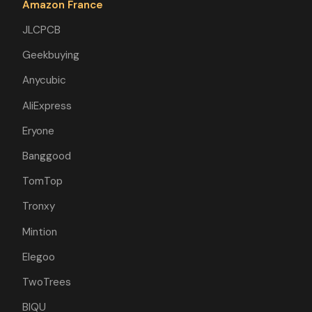
Amazon France
JLCPCB
Geekbuying
Anycubic
AliExpress
Eryone
Banggood
TomTop
Tronxy
Mintion
Elegoo
TwoTrees
BIQU