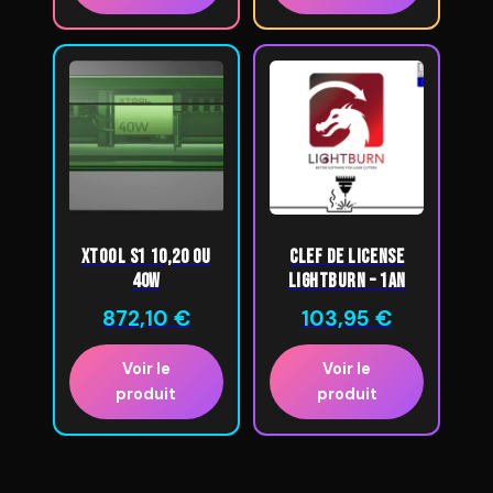
xTool S1 10,20 ou
Clef de license
40W
LightBurn – 1An
872,10
€
103,95
€
Voir le
Voir le
produit
produit